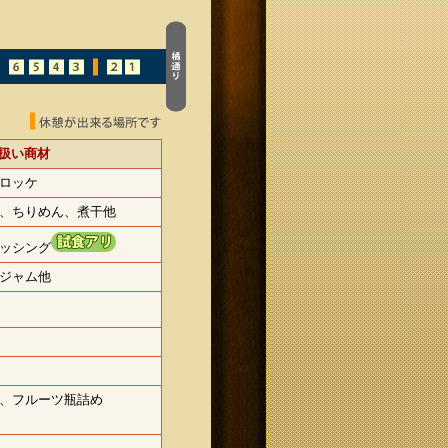
扱い商材
ロッケ
、ちりめん、煮干他
ッシング
ジャム他
、フルーツ瓶詰め