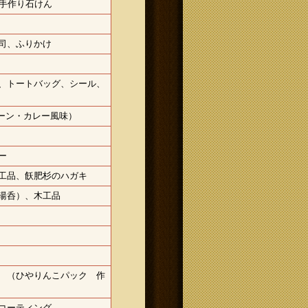
た手作り石けん
司、ふりかけ
、トートバッグ、シール、
レーン・カレー風味）
ー
工品、飫肥杉のハガキ
湯呑）、木工品
 （ひやりんこパック 作
コーティング