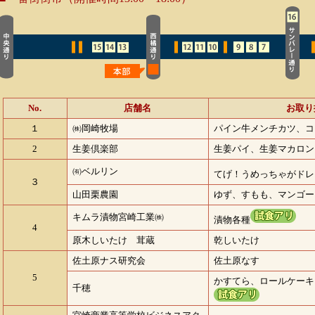
No.
店舗名
お取り
１
㈱岡崎牧場
パイン牛メンチカツ、コ
2
生姜倶楽部
生姜パイ、生姜マカロン
㈲ベルリン
てげ！うめっちゃがドレ
３
山田栗農園
ゆず、すもも、マンゴー
キムラ漬物宮崎工業㈱
漬物各種
4
原木しいたけ 茸蔵
乾しいたけ
佐土原ナス研究会
佐土原なす
5
かすてら、ロールケーキ
千穂