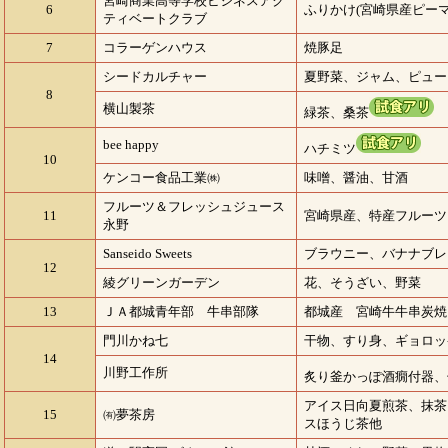
宮崎商業高等学校ビジネスアク
6
ふりかけ(宮崎県産ピー
ティベートクラブ
7
コラーゲンハウス
焼豚足
シードカルチャー
夏野菜、ジャム、ピュー
8
横山製茶
緑茶、桑茶
bee happy
ハチミツ
10
ケンコー食品工業㈱
味噌、醤油、甘酒
フルーツ＆フレッシュジュース
11
宮崎県産、特産フルーツ
永野
Sanseido Sweets
ブラウニー、バナナブレ
12
綾グリーンガーデン
花、そうざい、野菜
13
ＪＡ都城青年部 牛串部隊
都城産 宮崎牛牛串炭焼
門川かね七
干物、すり身、ギョロッ
14
川野工作所
炙り釜かっぽ酒癇付器、
アイス日向夏煎茶、抹茶
15
㈲夢茶房
スほうじ茶他