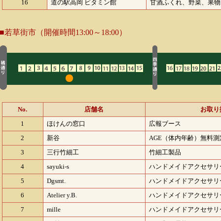
16
道の駅高岡 ビタミン館
甘酒ふくれ、野菜、果物
■若草街市（開催時間13:00～18:00）
No.
店舗名
お取り
1
ほけんの窓口
広報ブース
2
新谷
AGE（体内年齢）無料測
3
三行竹細工
竹細工製品
4
sayuki-s
ハンドメイドアクセサリ
5
Dgsmt.
ハンドメイドアクセサリ
6
Atelier y.B.
ハンドメイドアクセサリ
7
mille
ハンドメイドアクセサリ