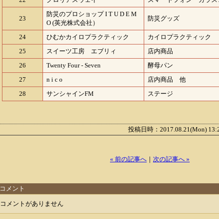
防災のプロショップ I T U D E M
23
防災グッズ
O (英光株式会社）
24
ひむかカイロプラクティック
カイロプラクティック
25
スイーツ工房 エブリィ
店内商品
26
Twenty Four - Seven
酵母パン
27
n i c o
店内商品 他
28
サンシャインFM
ステージ
投稿日時：2017.08.21(Mon) 13
« 前の記事へ
｜
次の記事へ »
コメント
コメントがありません