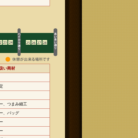
扱い商材
定
ー、つまみ細工
ー、バッグ
ー
ー