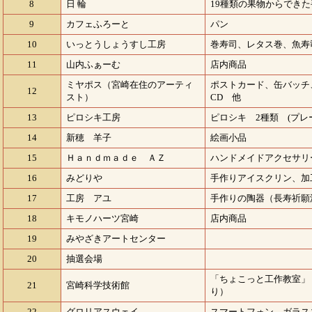
8
日 輪
19種類の果物からでき
9
カフェふろーと
パン
10
いっとうしょうすし工房
巻寿司、レタス巻、魚寿
11
山内ふぁーむ
店内商品
ミヤポス（宮崎在住のアーティ
ポストカード、缶バッチ
12
スト）
CD 他
13
ピロシキ工房
ピロシキ 2種類 (プ
14
新穂 羊子
絵画小品
15
Ｈａｎｄｍａｄｅ ＡＺ
ハンドメイドアクセサリ
16
みどりや
手作りアイスクリン、加
17
工房 アユ
手作りの陶器（長寿祈願
18
キモノハーツ宮崎
店内商品
19
みやざきアートセンター
20
抽選会場
「ちょこっと工作教室」
21
宮崎科学技術館
り）
22
グロリアスウェイ
スマートフォン ガラス