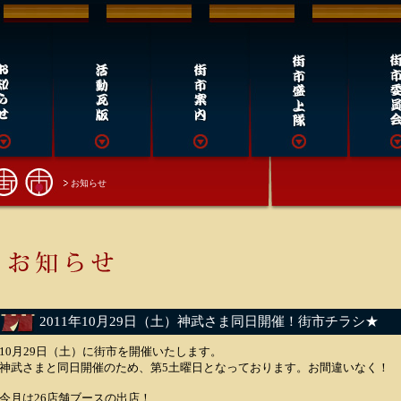
お知らせ
2011年10月29日（土）神武さま同日開催！街市チラシ★
10月29日（土）に街市を開催いたします。
神武さまと同日開催のため、第5土曜日となっております。お間違いなく！
今月は26店舗ブースの出店！