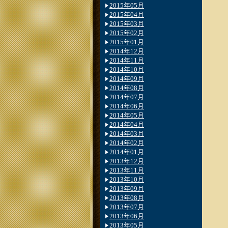
2015年05月
2015年04月
2015年03月
2015年02月
2015年01月
2014年12月
2014年11月
2014年10月
2014年09月
2014年08月
2014年07月
2014年06月
2014年05月
2014年04月
2014年03月
2014年02月
2014年01月
2013年12月
2013年11月
2013年10月
2013年09月
2013年08月
2013年07月
2013年06月
2013年05月