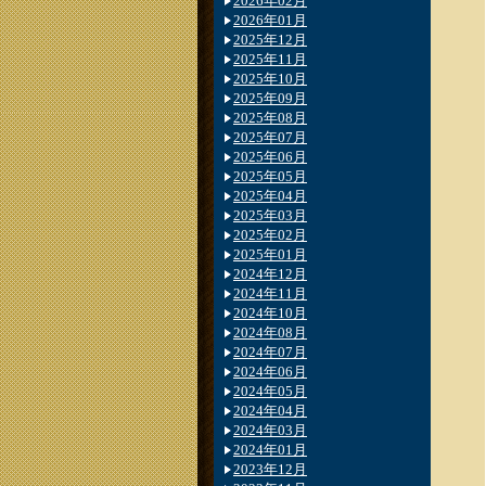
2026年02月
2026年01月
2025年12月
2025年11月
2025年10月
2025年09月
2025年08月
2025年07月
2025年06月
2025年05月
2025年04月
2025年03月
2025年02月
2025年01月
2024年12月
2024年11月
2024年10月
2024年08月
2024年07月
2024年06月
2024年05月
2024年04月
2024年03月
2024年01月
2023年12月