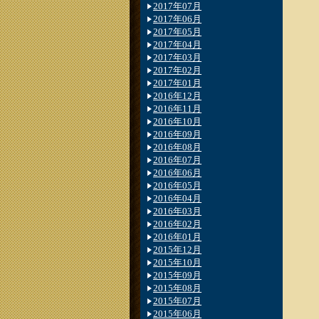
2017年07月
2017年06月
2017年05月
2017年04月
2017年03月
2017年02月
2017年01月
2016年12月
2016年11月
2016年10月
2016年09月
2016年08月
2016年07月
2016年06月
2016年05月
2016年04月
2016年03月
2016年02月
2016年01月
2015年12月
2015年10月
2015年09月
2015年08月
2015年07月
2015年06月