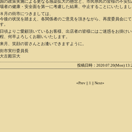
国の政策実施による更なる感染拡大の懸念と、市民県民の皆様の不安払
場者の健康・安全面を第一に考慮した結果、中止することにいたしまし
８月の街市につきましては、
今後の状況を踏まえ、各関係者のご意見を頂きながら、再度委員会にて
す。
日頃よりご愛顧頂いているお客様、出店者の皆様にはご迷惑をお掛けい
程、何卒よろしくお願いいたします。
来月、笑顔の皆さんとお逢いできますように。
街市実行委員長
大古殿宗大
投稿日時：2020.07.20(Mon) 13
«Prev ||
1
|| Next»