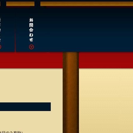
当日のみ有効）