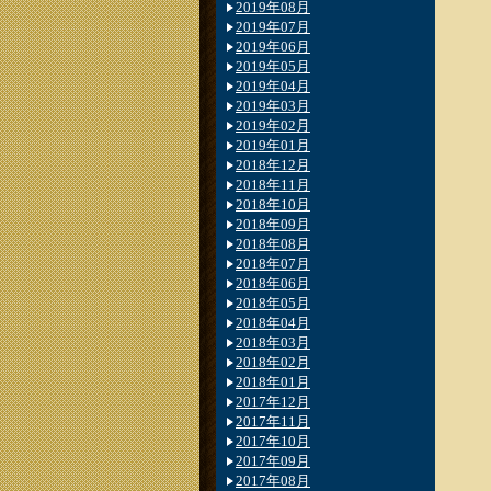
2019年08月
2019年07月
2019年06月
2019年05月
2019年04月
2019年03月
2019年02月
2019年01月
2018年12月
2018年11月
2018年10月
2018年09月
2018年08月
2018年07月
2018年06月
2018年05月
2018年04月
2018年03月
2018年02月
2018年01月
2017年12月
2017年11月
2017年10月
2017年09月
2017年08月