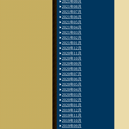
2021年09月
2021年08月
2021年07月
2021年06月
2021年05月
2021年04月
2021年03月
2021年02月
2021年01月
2020年12月
2020年11月
2020年10月
2020年09月
2020年08月
2020年07月
2020年06月
2020年05月
2020年04月
2020年03月
2020年02月
2020年01月
2019年12月
2019年11月
2019年10月
2019年09月