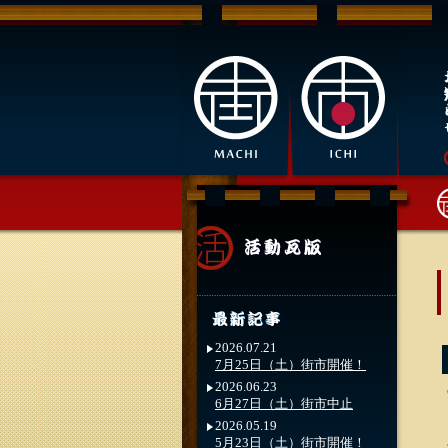
2026.07.21
7月25日（土）街市開催！
2026.06.23
6月27日（土）街市中止
2026.05.19
5月23日（土）街市開催！