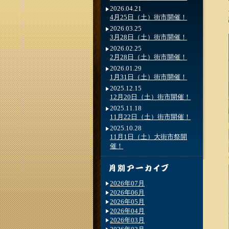
2026.04.21
4月25日（土）街市開催！
2026.03.25
3月28日（土）街市開催！
2026.02.25
2月28日（土）街市開催！
2026.01.29
1月31日（土）街市開催！
2025.12.15
12月20日（土）街市開催！
2025.11.18
11月22日（土）街市開催！
2025.10.28
11月1日（土）大街市祭開
催！
2026年07月
2026年06月
2026年05月
2026年04月
2026年03月