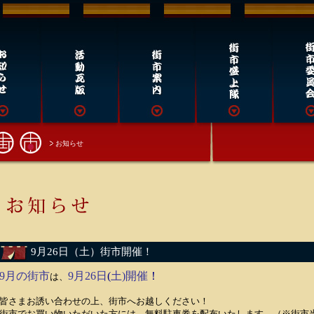
お知らせ
9月26日（土）街市開催！
9月の街市
9
月26日
(
土)開催
！
は、
皆さまお誘い合わせの上、街市へお越しください！
街市でお買い物いただいた方には、無料駐車券を配布いたします。（※街市