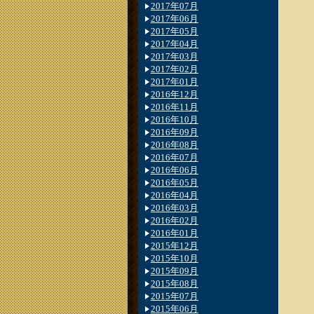
2017年07月
2017年06月
2017年05月
2017年04月
2017年03月
2017年02月
2017年01月
2016年12月
2016年11月
2016年10月
2016年09月
2016年08月
2016年07月
2016年06月
2016年05月
2016年04月
2016年03月
2016年02月
2016年01月
2015年12月
2015年10月
2015年09月
2015年08月
2015年07月
2015年06月