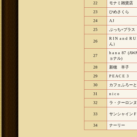
22
モナミ雑貨店
23
ひめさくら
24
A J
25
ぶっち+プラス
R I N a n d 
26
ん）
h a n a 87 
27
ョナル)
28
新穂 羊子
29
P E A C E 3
30
カフェふろーと
31
n i c o
32
ラ・クーロンヌ
33
サンシャイン F
34
ナーリー