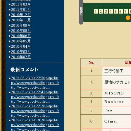
2011年03月
2011年01月
2010年12月
2010年11月
2010年09月
2010年08月
2010年06月
2010年05月
2010年04月
2010年03月
2010年02月
No.
店
1
三行竹細工
2015-06-23 09:22:50|wlp>htt
2
服地のサカモト
p://www.guccihandbags.co... h
ttp://www.gucci-outlet....
2015-06-23 09:22:41|wlp>htt
3
M I S O N O
p://www.guccihandbags.co... h
ttp://www.gucci-outlet....
4
B o n h e u r
2015-06-23 09:22:26|wlp>htt
5
P a o
p://www.guccihandbags.co... h
ttp://www.gucci-outlet....
2015-06-23 09:19:20|wlp>htt
6
C i m a i
p://www.guccihandbags.co... h
ttp://www.gucci-outlet....