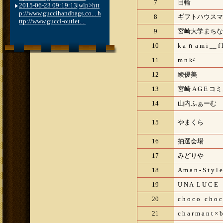
7
日輪
2015-06-23 09:19:13|wlp>htt
p://www.guccihandbags.co... h
8
ギフトハウスマ
ttp://www.gucci-outlet....
9
宮崎大学まちな
10
k a ｎ a m i __ f l
11
m n k²
12
綾優美
13
宮崎 A G E 
14
山内ふぁーむ
15
やまくら
16
抽選会場
17
みどりや
18
A m a n - S t y l e
19
U N A L U C E
20
c h o c o c h o c
21
c h a r m a n t × b