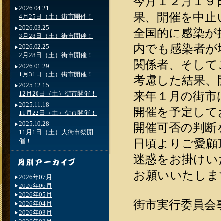
今月１２月１９
2026.04.21
果、開催を中止
4月25日（土）街市開催！
2026.03.25
全国的に感染が
3月28日（土）街市開催！
内でも感染者が
2026.02.25
2月28日（土）街市開催！
関係者、そして
2026.01.29
1月31日（土）街市開催！
考慮した結果、
2025.12.15
来年１月の街市
12月20日（土）街市開催！
2025.11.18
開催を予定して
11月22日（土）街市開催！
2025.10.28
開催可否の判断
11月1日（土）大街市祭開
日頃よりご愛顧
催！
迷惑をお掛けい
お願いいたしま
2026年07月
2026年06月
2026年05月
街市実行委員会
2026年04月
2026年03月