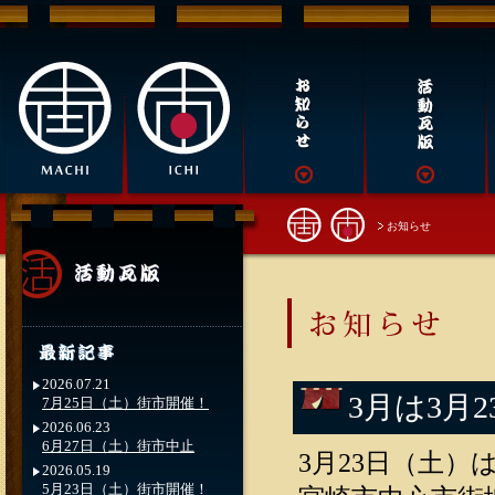
お知らせ
2026.07.21
3月は3月
7月25日（土）街市開催！
2026.06.23
6月27日（土）街市中止
3月23日（土）
2026.05.19
5月23日（土）街市開催！