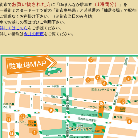
お買い物された方
（1時間分）
街市で
に「Doまんなか駐車券
」を
一番街ミスタードーナツ前の「街市事務局」と若草通の「抽選会場」で配布
ご遠慮なくお声掛け下さい。（※街市当日のみ有効）
車でお越しの際はぜひご利用下さい。
詳しくはこちら
をご参照ください。
詳しい情報は
今月の街市
をご覧ください。