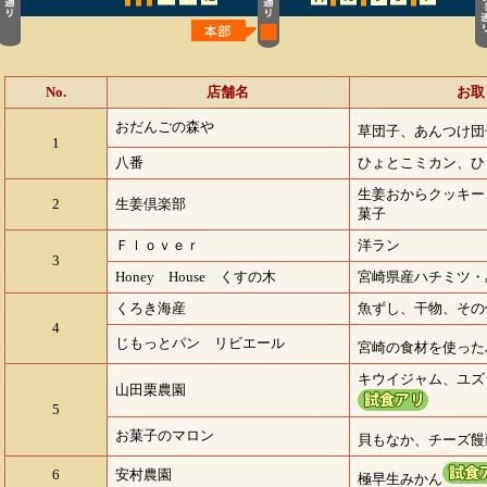
No.
店舗名
お取
おだんごの森や
草団子、あんつけ団
1
八番
ひょとこミカン、ひ
生姜おからクッキー
2
生姜倶楽部
菓子
Ｆｌｏｖｅｒ
洋ラン
3
Honey House くすの木
宮崎県産ハチミツ・
くろき海産
魚ずし、干物、その
4
じもっとパン リビエール
宮崎の食材を使った
キウイジャム、ユズ
山田栗農園
5
お菓子のマロン
貝もなか、チーズ饅
6
安村農園
極早生みかん