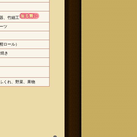
器、竹細工
ーツ
柑ロール）
炭焼き
ふくれ、野菜、果物