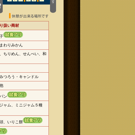
り扱い商材
子
まわりみかん
、ちりめん、せんべい、和
みつろう・キャンドル
他
パン
ジャム、ミニジャム５種
頭、いりこ餅