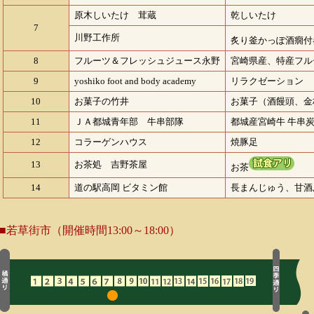
原木しいたけ 茸蔵
乾しいたけ
7
川野工作所
炙り釜かっぽ酒癇付
8
フルーツ＆フレッシュジュース永野
宮崎県産、特産フル
9
yoshiko foot and body academy
リラクゼーション
10
お菓子の竹井
お菓子（酒饅頭、金
11
ＪＡ都城青年部 牛串部隊
都城産宮崎牛 牛串
12
コラーゲンハウス
焼豚足
13
お茶処 吉野茶屋
お茶
14
道の駅高岡 ビタミン館
長まんじゅう、甘酒
■若草街市（開催時間13:00～18:00）