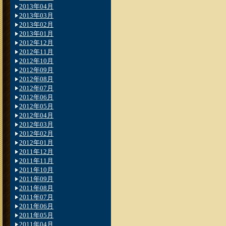
2013年04月
2013年03月
2013年02月
2013年01月
2012年12月
2012年11月
2012年10月
2012年09月
2012年08月
2012年07月
2012年06月
2012年05月
2012年04月
2012年03月
2012年02月
2012年01月
2011年12月
2011年11月
2011年10月
2011年09月
2011年08月
2011年07月
2011年06月
2011年05月
2011年04月