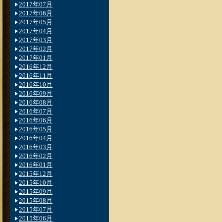
2017年07月
2017年06月
2017年05月
2017年04月
2017年03月
2017年02月
2017年01月
2016年12月
2016年11月
2016年10月
2016年09月
2016年08月
2016年07月
2016年06月
2016年05月
2016年04月
2016年03月
2016年02月
2016年01月
2015年12月
2015年10月
2015年09月
2015年08月
2015年07月
2015年06月