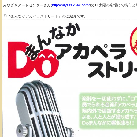
みやざきアートセンターさん(
http://miyazaki-ac.com/
)の1F太陽の広場にて街市
『Doまんなかアカペラストリート』のご紹介です。