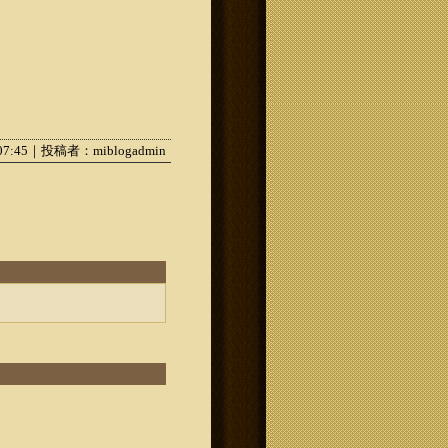
:07:45｜投稿者：miblogadmin