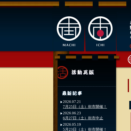
2026.07.21
7月25日（土）街市開催！
2026.06.23
6月27日（土）街市中止
2026.05.19
5月23日（土）街市開催！