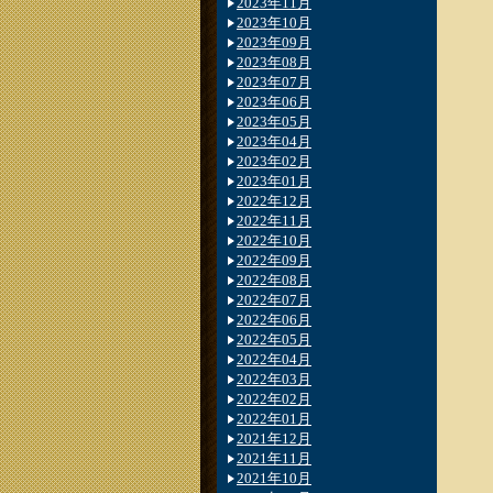
2023年11月
2023年10月
2023年09月
2023年08月
2023年07月
2023年06月
2023年05月
2023年04月
2023年02月
2023年01月
2022年12月
2022年11月
2022年10月
2022年09月
2022年08月
2022年07月
2022年06月
2022年05月
2022年04月
2022年03月
2022年02月
2022年01月
2021年12月
2021年11月
2021年10月