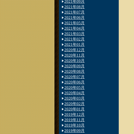
2021年09月
2021年08月
2021年07月
2021年06月
2021年05月
2021年04月
2021年03月
2021年02月
2021年01月
2020年12月
2020年11月
2020年10月
2020年09月
2020年08月
2020年07月
2020年06月
2020年05月
2020年04月
2020年03月
2020年02月
2020年01月
2019年12月
2019年11月
2019年10月
2019年09月