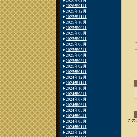
2026年02月
2026年01月
2025年12月
2025年11月
2025年10月
2025年09月
2025年08月
2025年07月
2025年06月
2025年05月
2025年04月
2025年03月
2025年02月
2025年01月
2024年12月
2024年11月
2024年10月
2024年08月
2024年07月
2024年06月
2024年05月
2024年04月
この
2024年03月
2024年01月
2023年12月