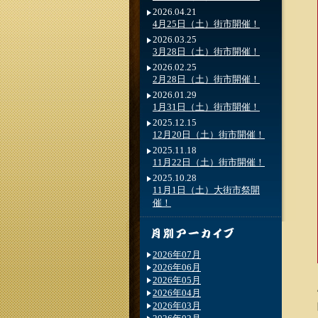
2026.04.21
4月25日（土）街市開催！
2026.03.25
3月28日（土）街市開催！
2026.02.25
2月28日（土）街市開催！
2026.01.29
1月31日（土）街市開催！
2025.12.15
12月20日（土）街市開催！
2025.11.18
11月22日（土）街市開催！
2025.10.28
11月1日（土）大街市祭開
催！
2026年07月
2026年06月
2026年05月
2026年04月
2026年03月