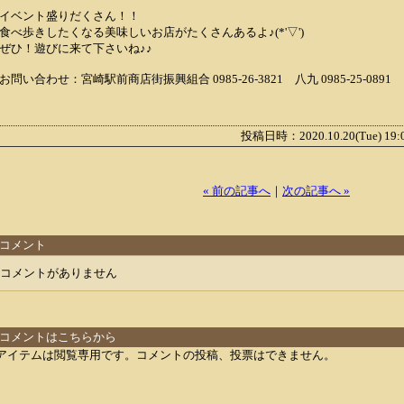
イベント盛りだくさん！！
食べ歩きしたくなる美味しいお店がたくさんあるよ♪(*'▽')
ぜひ！遊びに来て下さいね♪♪
お問い合わせ：宮崎駅前商店街振興組合 0985-26-3821 八九 0985-25-0891
投稿日時：2020.10.20(Tue) 19
« 前の記事へ
｜
次の記事へ »
コメント
コメントがありません
コメントはこちらから
アイテムは閲覧専用です。コメントの投稿、投票はできません。