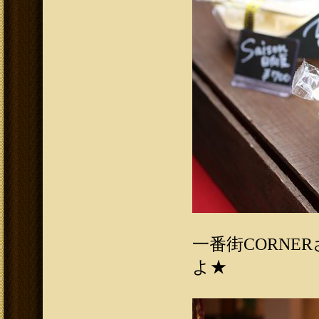
一番街CORN
よ★