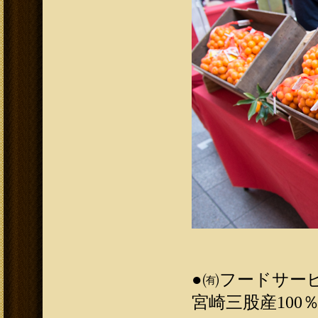
●
㈲フードサー
宮崎三股産10