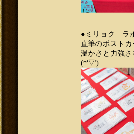
●
ミリョク ラボ
直筆のポストカ
温かさと力強さ
(*'▽')