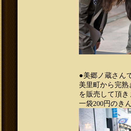
●
美郷ノ蔵さんです!
美里町から完熟
を販売して頂き
一袋200円のきん