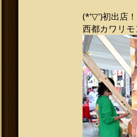
(*'▽')初出店
西都カワリモ