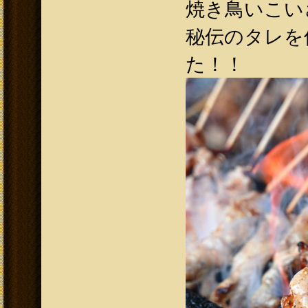
焼き鳥いこいさ
秘伝のタレを
た！！