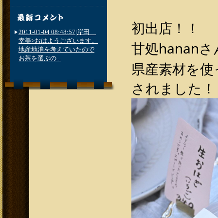
初出店！！
2011-01-04 08:48:57|岸田
幸美>おはようございます。
甘処hananさ
地産地消を考えていたので
お茶を選ぶの...
県産素材を使
されました！