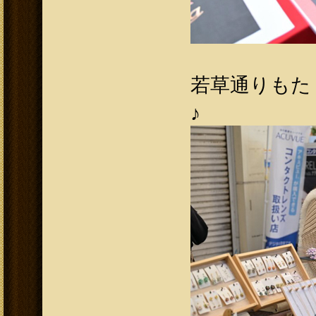
若草通りもた
♪