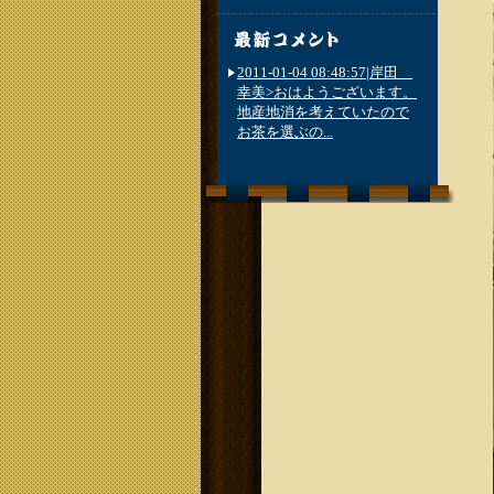
2011-01-04 08:48:57|岸田
幸美>おはようございます。
地産地消を考えていたので
お茶を選ぶの...