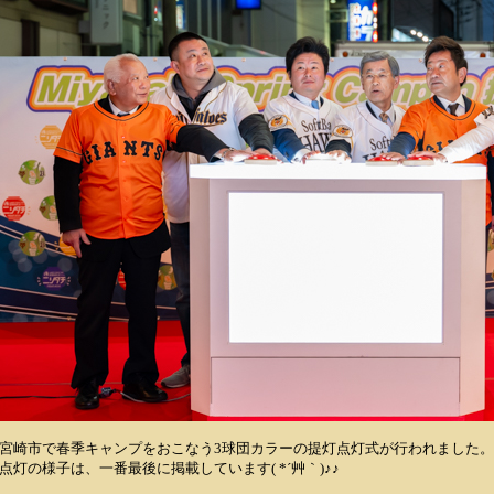
宮崎市で春季キャンプをおこなう3球団カラーの提灯点灯式が行われました。
点灯の様子は、一番最後に掲載しています( *´艸｀)♪♪