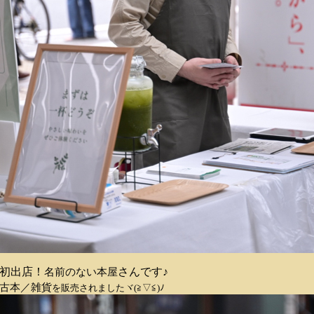
名前のない本屋
初出店！
さんです♪
古本／雑貨
を販売されましたヾ(≧▽≦)ﾉ