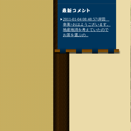
2011-01-04 08:48:57|岸田
幸美>おはようございます。
地産地消を考えていたので
お茶を選ぶの...