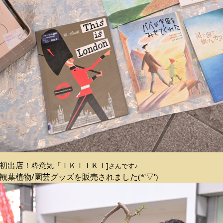
粋意気「ＩＫＩＩＫＩ]
初出店！
さんです♪
観葉植物/園芸グッズを
販売されました(*'▽')