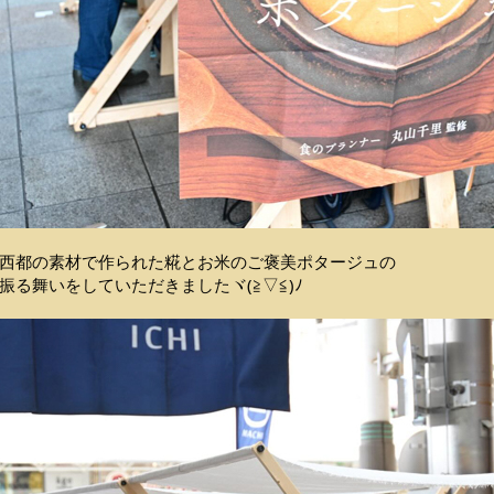
西都の素材で作られた糀とお米のご褒美ポタージュの
振る舞いをしていただきましたヾ(≧▽≦)ﾉ