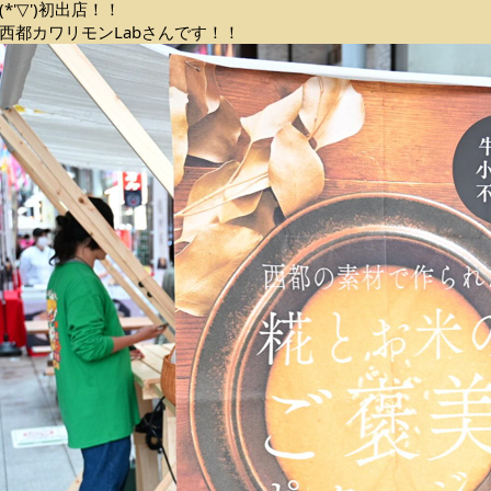
(*'▽')初出店！！
西都カワリモンLabさんです！！