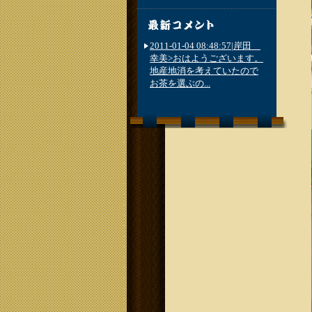
2011-01-04 08:48:57|岸田
幸美>おはようございます。
地産地消を考えていたので
お茶を選ぶの...