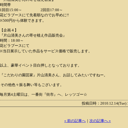
時間帯
1回目15:00～ 2回目17:00～
花ビラブースにて先着順なのでお早めに!!
※500円から体験できます。
【企画４】
『片山清美さんの寄せ植え作品販売会』
時間：18:00～
花ビラブースにて
※当日展示していた作品をサービス価格で販売します。
以上、豪華イベント目白押しとなっております。
『こだわりの園芸家』片山清美さん、お話してみたいですねー。
その他色々振る舞い等もございます。
毎月第4土曜日は、一番街『街市』へ、レッツゴー☆
投稿日時：2010.12.14(Tue) 
« 前の記事へ
｜
次の記事へ »